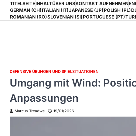
Skip
TITELSEITE
INHALT
ÜBER UNS
KONTAKT AUFNEHMEN
EN
GERMAN (CH)
ITALIAN (IT)
JAPANESE (JP)
POLISH (PL)
D
to
ROMANIAN (RO)
SLOVENIAN (SI)
PORTUGUESE (PT)
TURK
content
DEFENSIVE ÜBUNGEN UND SPIELSITUATIONEN
Umgang mit Wind: Positio
Anpassungen
Marcus Treadwell
19/01/2026